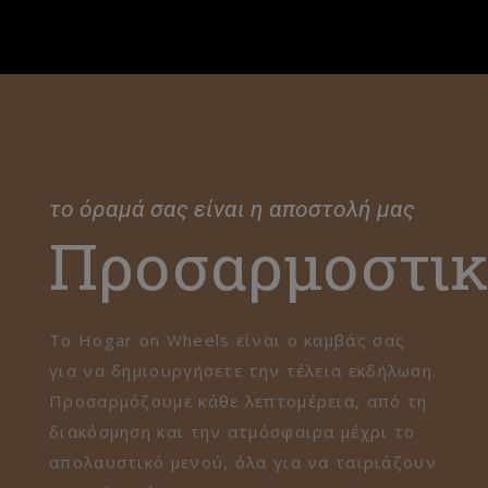
το όραμά σας είναι η αποστολή μας
Προσαρμοστικ
Το Hogar on Wheels είναι ο καμβάς σας
για να δημιουργήσετε την τέλεια εκδήλωση.
Προσαρμόζουμε κάθε λεπτομέρεια, από τη
διακόσμηση και την ατμόσφαιρα μέχρι το
απολαυστικό μενού, όλα για να ταιριάζουν