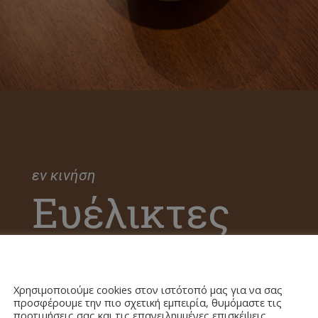
εν κινήση
Ευέλικτες
Τοποθεσίες
Πολιτική Cookies
Χρησιμοποιούμε cookies στον ιστότοπό μας για να σας
προσφέρουμε την πιο σχετική εμπειρία, θυμόμαστε τις
Όπου κι αν επιλέξετε να φιλοξενήσετε την
προτιμήσεις σας και τις επανειλημμένες επισκέψεις.