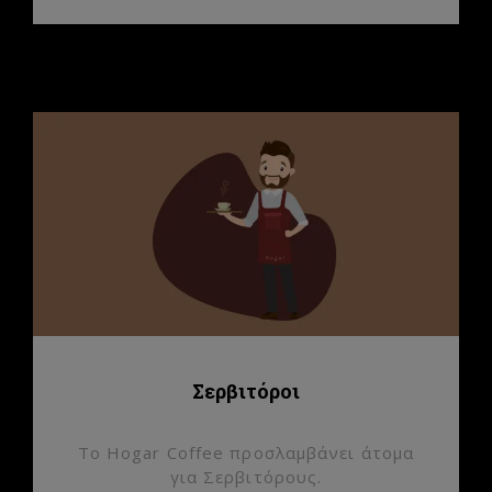
Σερβιτόροι
Το Hogar Coffee προσλαμβάνει άτομα
για Σερβιτόρους.