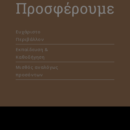
Προσφέρουμε
Ευχάριστο
Περιβάλλον
Εκπαίδευση &
Καθοδήγηση
Μισθός αναλόγως
προσόντων