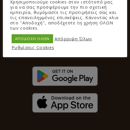
hogar
Χρησιμοποιούμε cookies στον ιστότοπό μας
για να σας προσφέρουμε την πιο σχετική
εμπειρία, θυμόμαστε τις προτιμήσεις σας και
τις επανειλημμένες επισκέψεις. Κάνοντας κλικ
στο "Αποδοχή", αποδέχεστε τη χρήση ΟΛΩΝ
των cookies.
REWARDS
Απόρριψη Όλων
ΑΠΟΔΟΧΗ ΟΛΩΝ
Ρυθμίσεις Cookies
GET IT ON